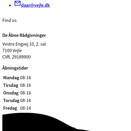
daar@vejle.dk
Find os
De Åbne Rådgivninger
Vestre Engvej 10, 2. sal
7100 Vejle
CVR. 29189900
Åbningstider
Mandag
08-16
Tirsdag
08-16
Onsdag
08-16
Torsdag
08-16
Fredag
08-14
Lørdag
Lukket
Søndag
Lukket