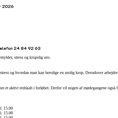
er 2026
 telefon 24 84 92 63
mylder, stress og kropslig uro.
stress og hvordan man kan berolige en urolig krop. Derudover arbejder v
m et aktivt redskab i forløbet. Derfor vil nogen af mødegangene også f
l. 15.00
l. 15.00
l. 15.00