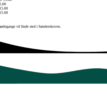
5.00
 15.00
 15.00
mødegange vil finde sted i Sønderskoven.