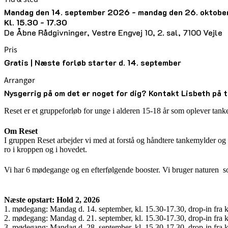
mandag den 14. september 2026 - mandag den 26. oktob
kl. 15.30 - 17.30
De Åbne Rådgivninger, Vestre Engvej 10, 2. sal, 7100 Vejle
Pris
Gratis | Næste forløb starter d. 14. september
Arrangør
Nysgerrig på om det er noget for dig? Kontakt Lisbeth på
Reset er et gruppeforløb for unge i alderen 15-18 år som oplever tanke
Om Reset
I gruppen Reset arbejder vi med at forstå og håndtere tankemylder og 
ro i kroppen og i hovedet.
Vi har 6 mødegange og en efterfølgende booster. Vi bruger naturen so
Næste opstart: Hold 2, 2026
1. mødegang: Mandag d. 14. september, kl. 15.30-17.30, drop-in fra k
2. mødegang: Mandag d. 21. september, kl. 15.30-17.30, drop-in fra k
3. mødegang: Mandag d. 28. september, kl. 15.30-17.30, drop-in fra k