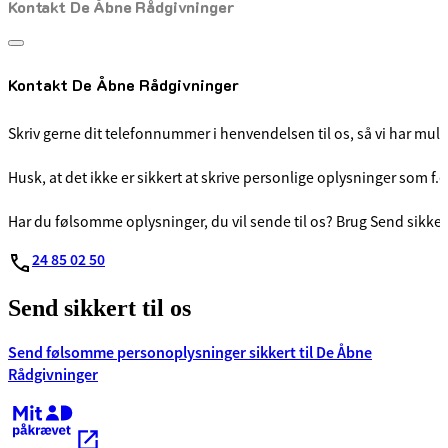
Kontakt De Åbne Rådgivninger
senest opdateret 7. august 2026
Kontakt De Åbne Rådgivninger
Skriv gerne dit telefonnummer i henvendelsen til os, så vi har muligh
Husk, at det ikke er sikkert at skrive personlige oplysninger som f
Har du følsomme oplysninger, du vil sende til os? Brug Send sikke
24 85 02 50
Send sik­kert­ til os
Send følsomme personoplysninger sikkert til De Åbne
Rådgivninger
Kræver MitID