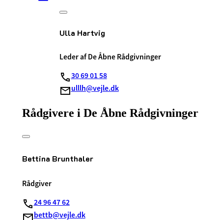
Ulla Hartvig
Leder af De Åbne Rådgivninger
30 69 01 58
ulllh@vejle.dk
Rådgivere i De Åbne Rådgivninger
Bettina Brunthaler
Rådgiver
24 96 47 62
bettb@vejle.dk