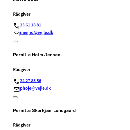
Rådgiver
23 61 18 81
megno@vejle.dk
Pernille Holm Jensen
Rådgiver
24 27 85 56
phoje@vejle.dk
Pernille Skorkjær Lundgaard
Rådgiver