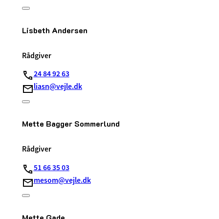
Lisbeth Andersen
Rådgiver
24 84 92 63
liasn@vejle.dk
Mette Bagger Sommerlund
Rådgiver
51 66 35 03
mesom@vejle.dk
Mette Gade