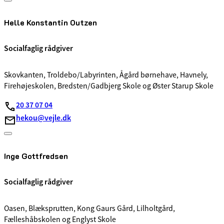
Helle Konstantin Outzen
Socialfaglig rådgiver
Skovkanten, Troldebo/Labyrinten, Ågård børnehave, Havnely,
Firehøjeskolen, Bredsten/Gadbjerg Skole og Øster Starup Skole
20 37 07 04
hekou@vejle.dk
Inge Gottfredsen
Socialfaglig rådgiver
Oasen, Blæksprutten, Kong Gaurs Gård, Lilholtgård,
Fælleshåbskolen og Englyst Skole