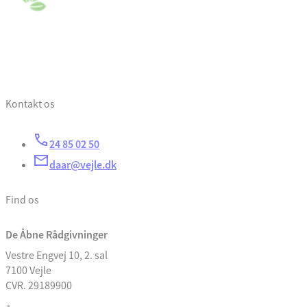
Kontakt os
24 85 02 50
daar@vejle.dk
Find os
De Åbne Rådgivninger
Vestre Engvej 10, 2. sal
7100 Vejle
CVR. 29189900