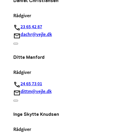
Daniel Christiansen
Rådgiver
23 65 42 87
dachr@vejle.dk
Ditte Manford
Rådgiver
24 65 73 01
dittm@vejle.dk
Inge Skytte Knudsen
Rådgiver