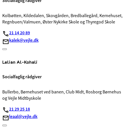
Socialfaglig rådgiver
Kolbøtten, Kildedalen, Skovgården, Bredballegård, Kernehuset,
Regnbuen/Valmuen, Øster Nykirke Skole og Thyregod Skole
21 14 20 89
kalek@vejle.dk
Lelian Al-Kohali
Socialfaglig rådgiver
Bullerbo, Børnehuset ved banen, Club Midt, Rosborg Børnehus
og Vejle Midtbyskole
21 29 25 18
leaal@vejle.dk