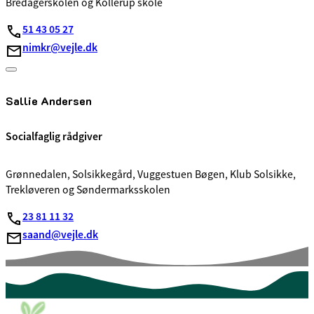
Bredagerskolen og Kollerup skole
51 43 05 27
nimkr@vejle.dk
Sallie Andersen
Socialfaglig rådgiver
Grønnedalen, Solsikkegård, Vuggestuen Bøgen, Klub Solsikke,
Trekløveren og Søndermarksskolen
23 81 11 32
saand@vejle.dk