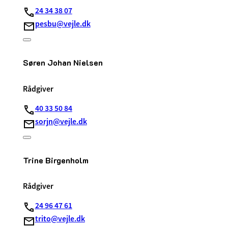
24 34 38 07
pesbu@vejle.dk
Søren Johan Nielsen
Rådgiver
40 33 50 84
sorjn@vejle.dk
Trine Birgenholm
Rådgiver
24 96 47 61
trito@vejle.dk