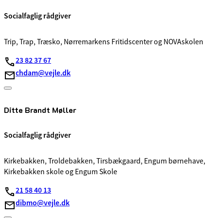
Socialfaglig rådgiver
Trip, Trap, Træsko, Nørremarkens Fritidscenter og NOVAskolen
23 82 37 67
chdam@vejle.dk
Ditte Brandt Møller
Socialfaglig rådgiver
Kirkebakken, Troldebakken, Tirsbækgaard, Engum børnehave,
Kirkebakken skole og Engum Skole
21 58 40 13
dibmo@vejle.dk