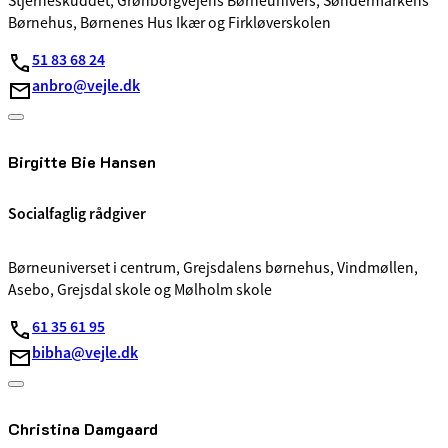
Stjerneskuddet, Grønborgvejens Børneunivers, Søndermarkens
Børnehus, Børnenes Hus Ikær og Firkløverskolen
51 83 68 24
anbro@vejle.dk
Birgitte Bie Hansen
Socialfaglig rådgiver
Børneuniverset i centrum, Grejsdalens børnehus, Vindmøllen,
Asebo, Grejsdal skole og Mølholm skole
61 35 61 95
bibha@vejle.dk
Christina Damgaard