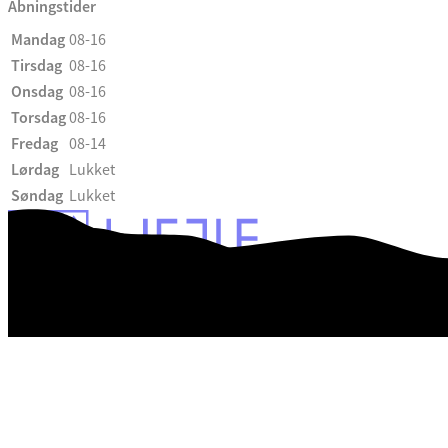
Åbningstider
Mandag
08-16
Tirsdag
08-16
Onsdag
08-16
Torsdag
08-16
Fredag
08-14
Lørdag
Lukket
Søndag
Lukket
Webtilgængelighedserklæring
Databeskyttelse