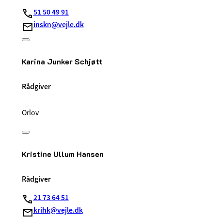
51 50 49 91
inskn@vejle.dk
Karina Junker Schjøtt
Rådgiver
Orlov
Kristine Ullum Hansen
Rådgiver
21 73 64 51
krihk@vejle.dk