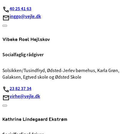
40 25 41 63
inggo@vejle.dk
Vibeke Roel Hejlskov
Socialfaglig rådgiver
Solsikken/Tusindfryd, Ødsted-Jerlev børnehus, Karla Grøn,
Galaksen, Egtved skole og Ødsted Skole
23 82 37 34
virhe@vejle.dk
Kathrine Lindegaard Ekstrøm