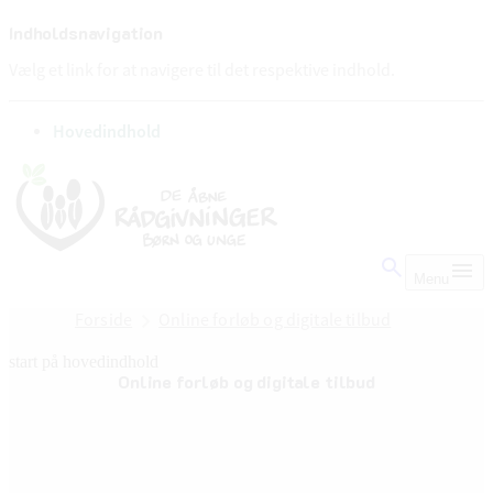
Indholdsnavigation
Vælg et link for at navigere til det respektive indhold.
gå til
Hovedindhold
Menu
Forside
Online forløb og digitale tilbud
start på hovedindhold
Online forløb og digitale tilbud
senest opdateret 10. juli 2026