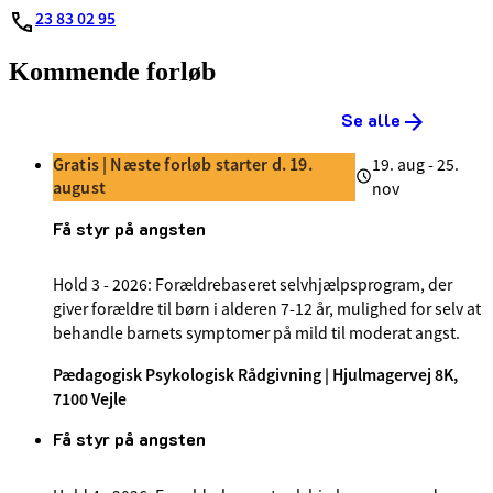
23 83 02 95
Kommende forløb
Se alle
Gratis | Næste forløb starter d. 19.
19. aug - 25.
august
nov
Få styr på angsten
Hold 3 - 2026: Forældrebaseret selvhjælpsprogram, der
giver forældre til børn i alderen 7-12 år, mulighed for selv at
behandle barnets symptomer på mild til moderat angst.
Pædagogisk Psykologisk Rådgivning | Hjulmagervej 8K,
7100 Vejle
Få styr på angsten