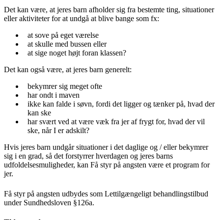
Det kan være, at jeres barn afholder sig fra bestemte ting, situationer
eller aktiviteter for at undgå at blive bange som fx:
at sove på eget værelse
at skulle med bussen eller
at sige noget højt foran klassen?
Det kan også være, at jeres barn generelt:
bekymrer sig meget ofte
har ondt i maven
ikke kan falde i søvn, fordi det ligger og tænker på, hvad der
kan ske
har svært ved at være væk fra jer af frygt for, hvad der vil
ske, når I er adskilt?
Hvis jeres barn undgår situationer i det daglige og / eller bekymrer
sig i en grad, så det forstyrrer hverdagen og jeres barns
udfoldelsesmuligheder, kan Få styr på angsten være et program for
jer.
Få styr på angsten udbydes som Lettilgængeligt behandlingstilbud
under Sundhedsloven §126a.