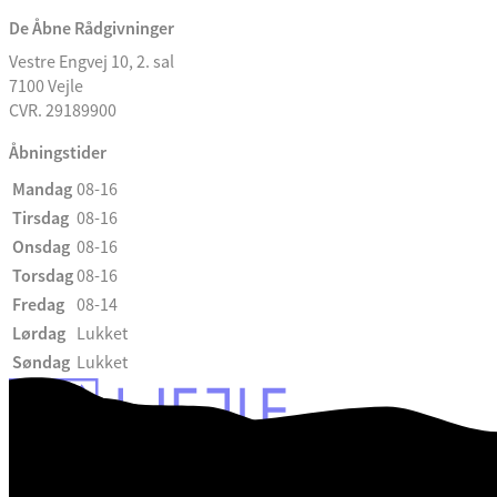
De Åbne Rådgivninger
Vestre Engvej 10, 2. sal
7100 Vejle
CVR. 29189900
Åbningstider
Mandag
08-16
Tirsdag
08-16
Onsdag
08-16
Torsdag
08-16
Fredag
08-14
Lørdag
Lukket
Søndag
Lukket