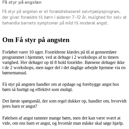
Få styr på angsten
senest opdateret 7. juli 2026
Få styr på angsten er et forældrebaseret selvhjælpsprogram,
der giver forældre til børn i alderen 7-12 år, mulighed for selv at
behandle barnets symptomer på mild til moderat angst.
Om Få styr på angsten
Forløbet varer 10 uger. Forældrene klædes på til at gennemføre
programmet i hjemmet, ved at deltage i 2 workshops af to timers
varighed. Her deltager op til 8 hold forældre. Børnene deltager ikke
i de 2 workshops, men tager del i det daglige arbejde hjemme via en
børnemanual.
Få styr på angsten handler om at opdage og forebygge angst hos
børn så hurtigt og effektivt som muligt.
Det første spørgsmål, der som regel dukker op, handler om, hvorvidt
jeres barn er angst?
Følelsen af angst rammer mange børn, men det kan være svært at
vide, om ens barn er angst, og hvornår man måske skal søge hjælp.